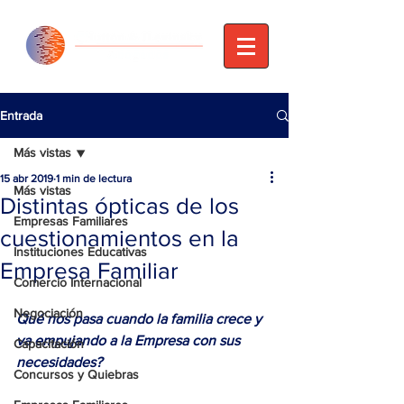
Entrada
Más vistas
15 abr 2019
1 min de lectura
Más vistas
Distintas ópticas de los
Empresas Familiares
cuestionamientos en la
Instituciones Educativas
Empresa Familiar
Comercio Internacional
Negociación
Qué nos pasa cuando la familia crece y 
va empujando a la Empresa con sus 
Capacitación
necesidades?
Concursos y Quiebras