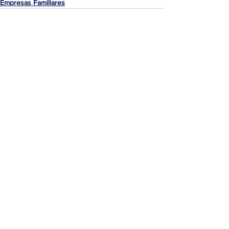
Empresas Familiares
Ver todo
Entradas recientes