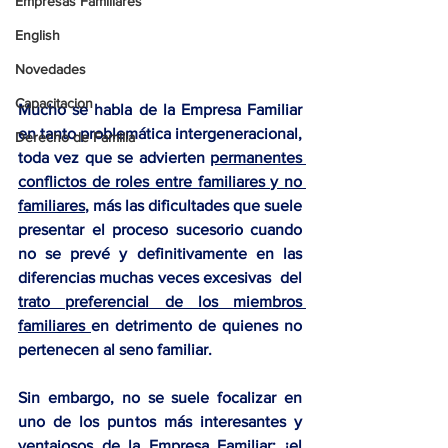
Empresas Familiares
English
Novedades
Capacitacion
Mucho se habla de la 
Empresa Familiar
en tanto problemática intergeneracional, 
Derecho de Familia
toda vez que se advierten 
permanentes 
conflictos de roles entre familiares y no 
familiares
, más las dificultades que suele 
presentar el proceso sucesorio cuando 
no se prevé y definitivamente en las 
diferencias muchas veces excesivas  del 
trato preferencial de los miembros 
familiares 
en detrimento de quienes no 
pertenecen al seno familiar.
Sin embargo, no se suele focalizar en 
uno de los puntos más interesantes y 
ventajosos de la Empresa Familiar:
 ¡el 