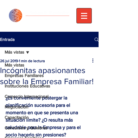
Entrada
Más vistas
26 jul 2019
1 min de lectura
Más vistas
Incógnitas apasionantes
Empresas Familiares
sobre la Empresa Familiar!
Instituciones Educativas
Comercio Internacional
¿Es conveniente postergar la 
planificación sucesoria para el 
Negociación
momento en que se presenta una 
Capacitación
situación límite? ¿O resulta más 
saludable para la Empresa y para el 
Concursos y Quiebras
socio hacerlo sin presiones?