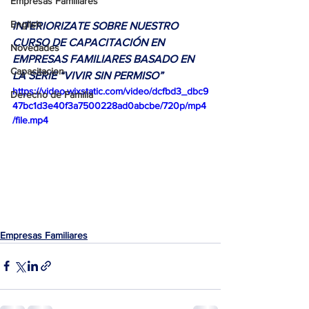
Empresas Familiares
English
INTERIORIZATE SOBRE NUESTRO 
CURSO DE CAPACITACIÓN EN 
Novedades
EMPRESAS FAMILIARES BASADO EN 
Capacitacion
LA SERIE “VIVIR SIN PERMISO”
https://video.wixstatic.com/video/dcfbd3_dbc9
Derecho de Familia
47bc1d3e40f3a7500228ad0abcbe/720p/mp4
/file.mp4
Empresas Familiares