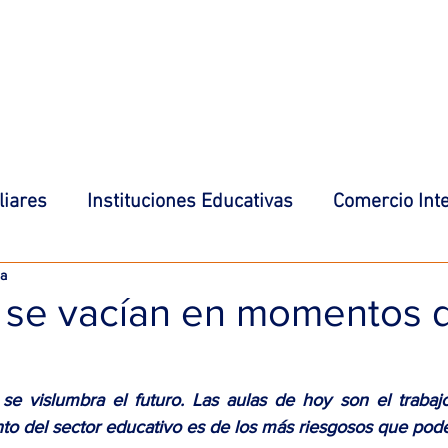
AREAS DE PRÁCTICA & SERVICIOS
CLIENTES
PU
iares
Instituciones Educativas
Comercio Int
ra
ión
Concursos y Quiebras
Empresas Familia
s se vacían en momentos 
on
Derecho de Familia
se vislumbra el futuro. Las aulas de hoy son el trabajo
to del sector educativo es de los más riesgosos que pod