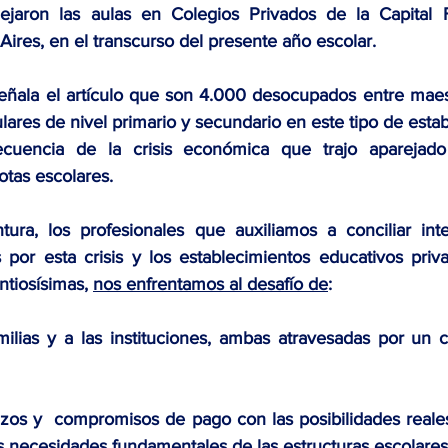
jaron las aulas
 en Colegios Privados de la Capital F
Aires, 
en el transcurso del presente año escolar
.
ñala el artículo que son 
4.000 desocupados entre maest
lares de nivel primario y secundario
 en este tipo de esta
cuencia de la crisis económica que trajo aparejado
otas escolares.
ura, los profesionales que auxiliamos a conciliar inte
s por esta crisis y los establecimientos educativos pri
tiosísimas, 
nos enfrentamos al desafío de
:
milias y a las instituciones, ambas atravesadas por un c
zos y  compromisos de pago con las posibilidades reales d
as necesidades fundamentales de las estructuras escolares