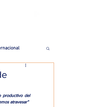
BLICACIONES
CONTACTO
ernacional
res
English
de
 productivo del 
emos atravesar”