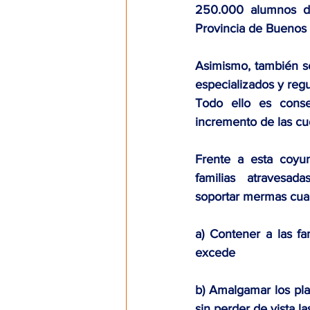
250.000 alumnos de
Provincia de Buenos 
Asimismo, también se
especializados y regu
Todo ello es conse
incremento de las cu
Frente a esta coyunt
familias  atravesada
soportar mermas cuan
a) Contener a las fa
excede
b) Amalgamar los pla
sin perder de vista l