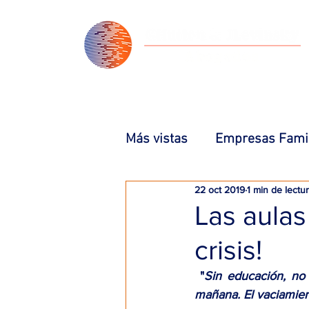
INICIO
NOSOTROS
Más vistas
Empresas Famil
22 oct 2019
1 min de lectu
Negociación
Capacitac
Las aula
crisis!
Novedades
Capacitaci
 "
Sin educación, no 
mañana. El vaciamien