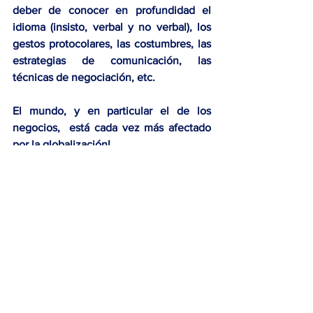
deber de conocer en profundidad el 
idioma (insisto, verbal y no verbal), los 
gestos protocolares, las costumbres, las 
estrategias de comunicación, las 
técnicas de negociación, etc
. 
El mundo, y en particular el de los 
negocios,  está cada vez más afectado 
por la globalización!
Conocer los impactos culturales que 
nuestros clientes deben enfrentar en 
este mundo globalizado proporciona, sin 
duda, una ventaja competitiva para 
cualquier empresa que desee insertarse 
en una situación intercultural que se 
presente en su camino.
Comercio Internacional
Negociación