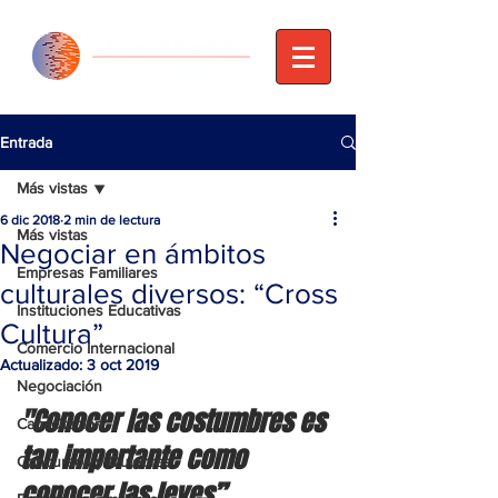
Entrada
Más vistas
6 dic 2018
2 min de lectura
Más vistas
Negociar en ámbitos
Empresas Familiares
culturales diversos: “Cross
Instituciones Educativas
Cultura”
Comercio Internacional
Actualizado:
3 oct 2019
Negociación
"Conocer las costumbres es 
Capacitación
tan importante como 
Concursos y Quiebras
conocer las leyes”