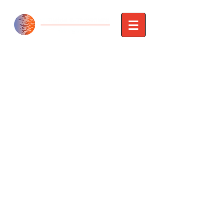
GHutton & JLevinsky Abogados
Paraná 774 6to"A" Ciudad de Buenos Aires
Argentina
gha@gimenezhutton.com.ar
+54 11
4812 2728
(rotativas)