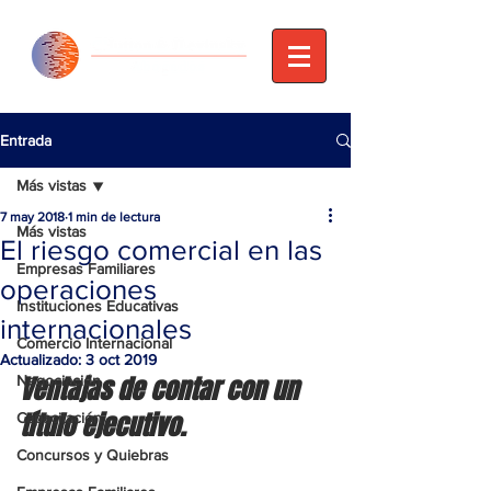
Entrada
Más vistas
7 may 2018
1 min de lectura
Más vistas
El riesgo comercial en las
Empresas Familiares
operaciones
Instituciones Educativas
internacionales
Comercio Internacional
Actualizado:
3 oct 2019
Ventajas de contar con un 
Negociación
título ejecutivo.
Capacitación
Concursos y Quiebras