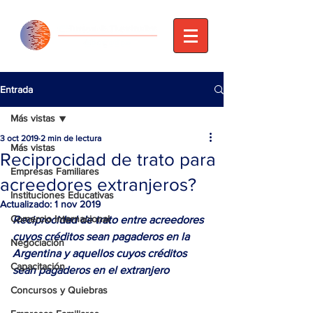
Entrada
Más vistas
3 oct 2019
2 min de lectura
Más vistas
Reciprocidad de trato para
Empresas Familiares
acreedores extranjeros?
Instituciones Educativas
Actualizado:
1 nov 2019
Comercio Internacional
Reciprocidad de trato entre acreedores 
cuyos créditos sean pagaderos en la 
Negociación
Argentina y aquellos cuyos créditos 
Capacitación
sean pagaderos en el extranjero
Concursos y Quiebras