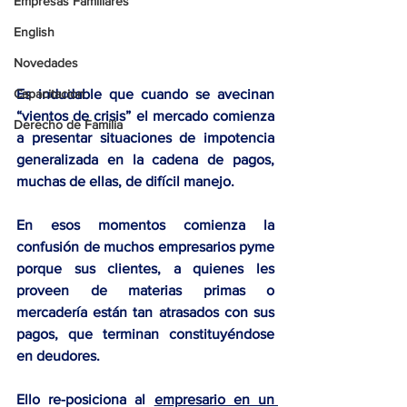
Empresas Familiares
English
Novedades
Capacitacion
Es indudable que cuando se avecinan 
“vientos de crisis” el mercado comienza 
Derecho de Familia
a presentar situaciones de impotencia 
generalizada en la cadena de pagos, 
muchas de ellas, de difícil manejo.
En esos momentos comienza l
a 
confusión de muchos empresarios pyme 
porque sus clientes, a quienes les 
proveen de materias primas o 
mercadería están tan atrasados con sus 
pagos, que terminan constituyéndose 
en deudores.
Ello re-posiciona al 
empresario en un 